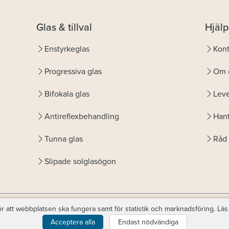
Glas & tillval
Hjälp
Enstyrkeglas
Kont
Progressiva glas
Om 
Bifokala glas
Leve
Antireflexbehandling
Hant
Tunna glas
Råd 
Slipade solglasögon
r att webbplatsen ska fungera samt för statistik och marknadsföring. Läs
© Copyright
Favoptic
. support@favoptic.com
Acceptera alla
Endast nödvändiga