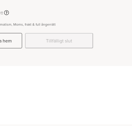
tt
gmatism, Moms, frakt & full ångerrätt
na hem
Tillfälligt slut