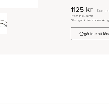
kr
1125
Komple
Priset inkluderar:
Glasögon i dina styrkor, Asti
går inte att lå