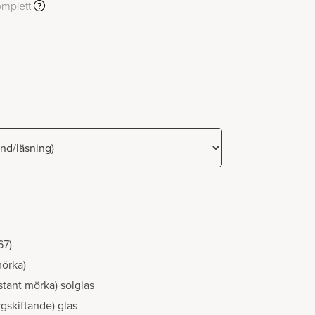
mplett
67)
mörka)
stant mörka) solglas
gskiftande) glas