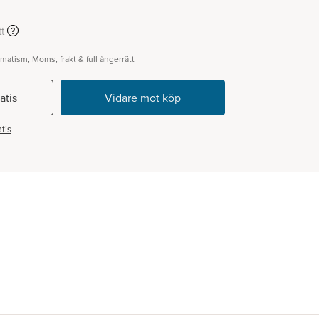
t
gmatism, Moms, frakt & full ångerrätt
atis
tis