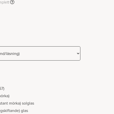
plett
67)
mörka)
stant mörka) solglas
gskiftande) glas